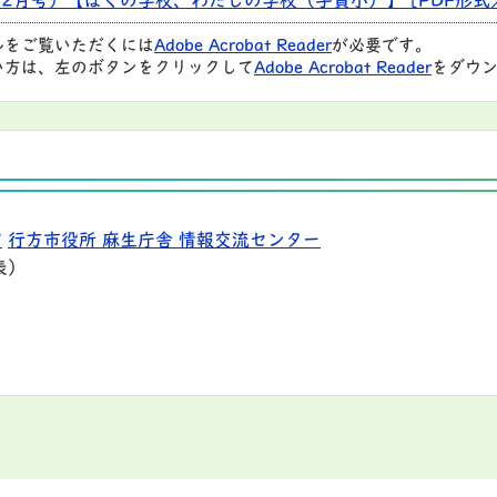
2月号）【ぼくの学校、わたしの学校（手賀小）】 [PDF形式／7
ルをご覧いただくには
Adobe Acrobat Reader
が必要です。
い方は、左のボタンをクリックして
Adobe Acrobat Reader
をダウン
9
行方市役所 麻生庁舎 情報交流センター
表）