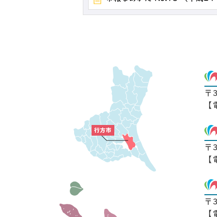
〒
【
〒
【
〒
【