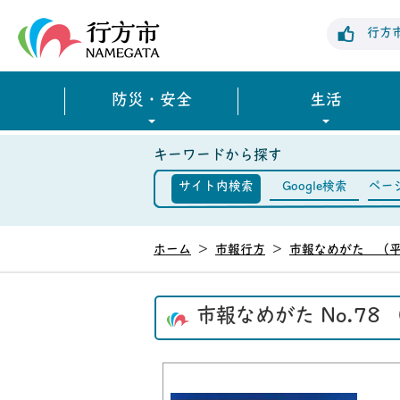
行方市公式ホームページ
行方
防災・安全
生活
キーワードから探す
サイト内検索
Google検索
ペー
ホーム
>
市報行方
>
市報なめがた （平
市報なめがた No.78