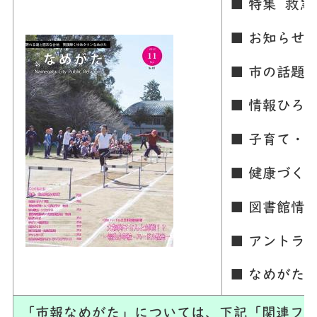
■ 特集 救
■ お知らせ
■ 市の話題
■ 情報ひろ
■ 子育て・
■ 健康づく
■ 図書館情
■ アントラ
■ なめがた
「市報なめがた」については、下記「関連ファ