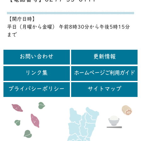
【電話番号】0299-55-0111
【開庁日時】
平日（月曜から金曜） 午前8時30分から午後5時15分
まで
お問い合わせ
更新情報
リンク集
ホームページご利用ガイド
プライバシーポリシー
サイトマップ
行