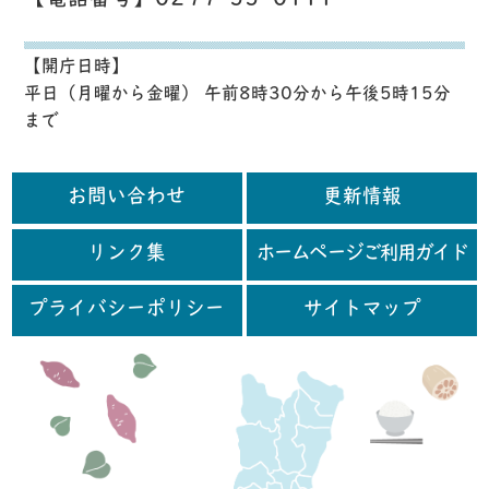
【電話番号】0299-55-0111
【開庁日時】
平日（月曜から金曜） 午前8時30分から午後5時15分
まで
お問い合わせ
更新情報
リンク集
ホームページご利用ガイド
プライバシーポリシー
サイトマップ
行