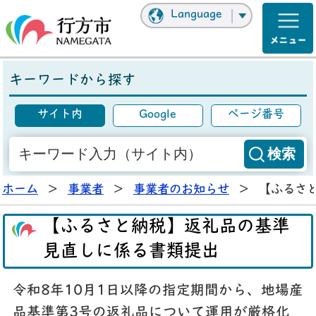
Language
キーワードから探す
サイト内
Google
ページ番号
ホーム
>
事業者
>
事業者のお知らせ
>
【ふるさ
【ふるさと納税】返礼品の基準
見直しに係る書類提出
令和8年10月1日以降の指定期間から、地場産
品基準第3号の返礼品について運用が厳格化