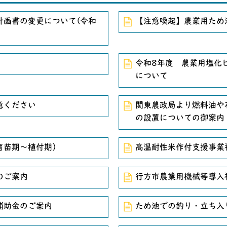
計画書の変更について(令和
【注意喚起】農業用ため
令和8年度 農業用塩化
について
意ください
関東農政局より燃料油や
の設置についての御案内
育苗期〜植付期）
高温耐性米作付支援事業
のご案内
行方市農業用機械等導入
補助金のご案内
ため池での釣り・立ち入