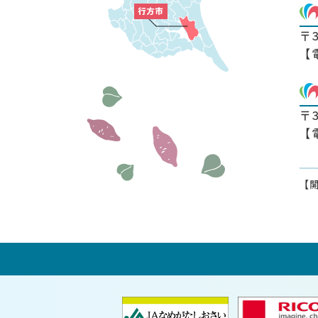
〒
【
〒
【
【開