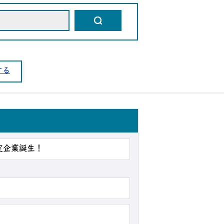
する
定企業誕生！