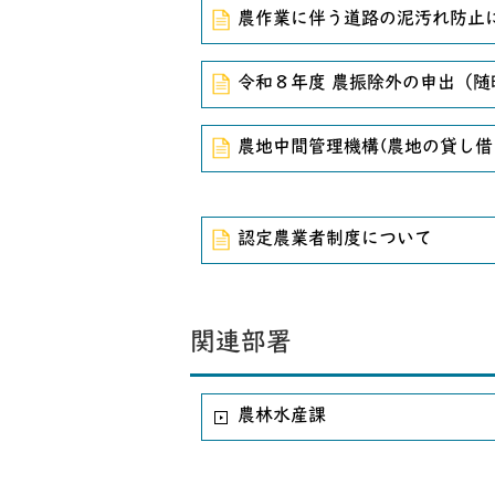
農作業に伴う道路の泥汚れ防止
令和８年度 農振除外の申出（
農地中間管理機構(農地の貸し借
認定農業者制度について
関連部署
農林水産課