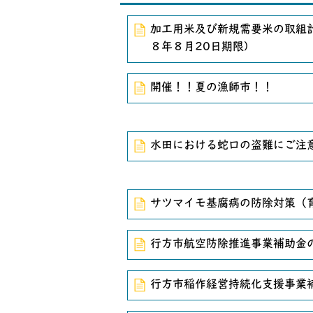
加工用米及び新規需要米の取組
８年８月20日期限)
開催！！夏の漁師市！！
水田における蛇口の盗難にご注
サツマイモ基腐病の防除対策（
行方市航空防除推進事業補助金
行方市稲作経営持続化支援事業