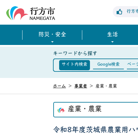
行方市公式ホームページ
行方
防災・安全
生活
キーワードから探す
サイト内検索
Google検索
ペー
ホーム
>
事業者
>
産業・農業
産業・農業
令和8年度茨城県農業用ハ