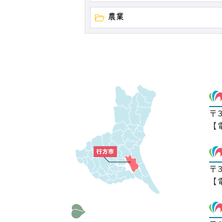
農業
〒
【
〒
【