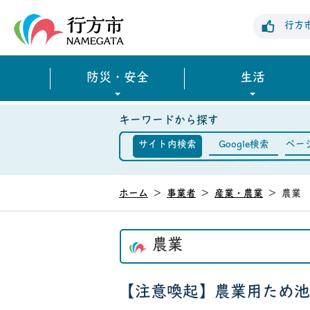
行方市公式ホームページ
行方
防災・安全
生活
キーワードから探す
サイト内検索
Google検索
ペー
ホーム
>
事業者
>
産業・農業
>
農業
農業
【注意喚起】農業用ため池