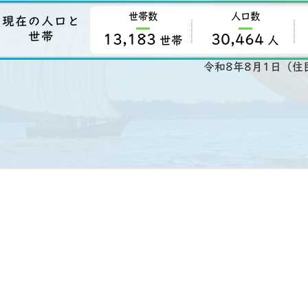
世帯数
人口数
現在の人口と
世帯
13,183
30,464
世帯
人
令和8年8月1日（