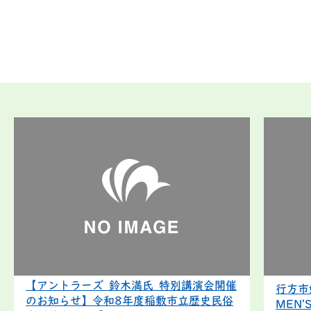
2026年7月31日
【鹿島アントラーズ主催】第
くり教室」
2026年7月31日
【アントラーズ_鈴木満氏_特
SPIRIT×INASHIKI PRID
を見る
詳細を見る
2026年7月31日
夏休み期間の学習スペースを
2026年7月31日
【行方市ロケ支援作品紹介】映
2026年7月31日
開催！！夏の漁師市！！
2026年7月30日
としょかんだより 2026年8
【アントラーズ_鈴木満氏_特別講演会開催
行方市
のお知らせ】令和8年度稲敷市立歴史民俗
MEN