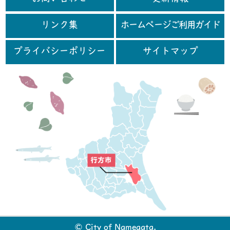
リンク集
ホームページご利用ガイド
プライバシーポリシー
サイトマップ
行
© City of Namegata.