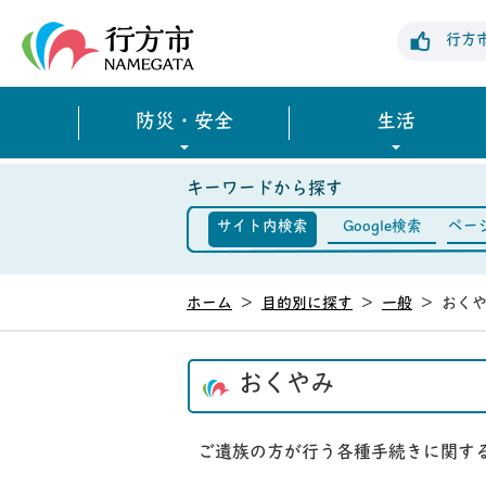
行方市公式ホームページ
行方
防災・安全
生活
キーワードから探す
サイト内検索
Google検索
ペー
ホーム
>
目的別に探す
>
一般
>
おく
おくやみ
ご遺族の方が行う各種手続きに関す