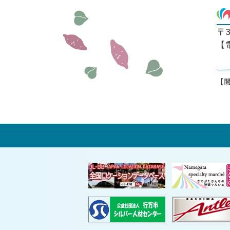
〒
【
【開