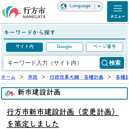
Language
キーワードから探す
サイト内
Google
ページ番号
ホーム
>
市政
>
行政改革大綱・各種計画
>
各種
新市建設計画
行方市新市建設計画（変更計画）
を策定しました