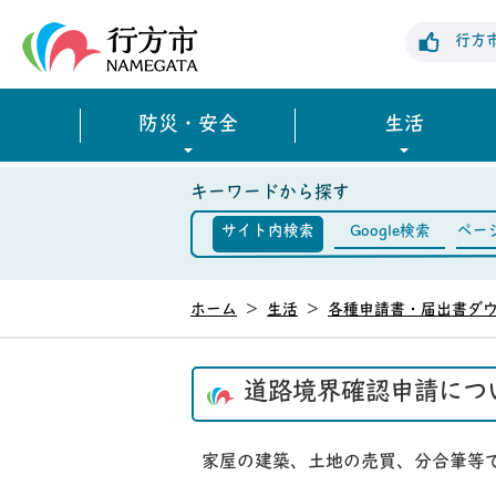
行方市公式ホームページ
行方
防災・安全
生活
キーワードから探す
サイト内検索
Google検索
ペー
ホーム
>
生活
>
各種申請書・届出書ダ
道路境界確認申請につ
家屋の建築、土地の売買、分合筆等