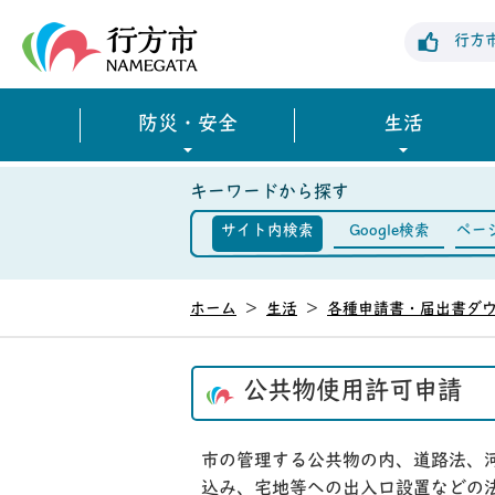
行方市公式ホームページ
行方
防災・安全
生活
キーワードから探す
サイト内検索
Google検索
ペー
ホーム
>
生活
>
各種申請書・届出書ダ
公共物使用許可申請
市の管理する公共物の内、道路法、
込み、宅地等への出入口設置などの