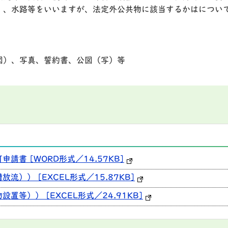
）、水路等をいいますが、法定外公共物に該当するかはについ
図）、写真、誓約書、公図（写）等
書 [WORD形式／14.57KB]
）） [EXCEL形式／15.87KB]
等）） [EXCEL形式／24.91KB]