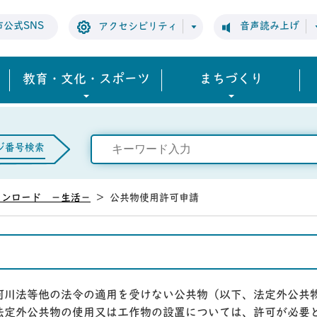
市公式SNS
音声読み上げ
アクセシビリティ
教育・文化・スポーツ
まちづくり
ジ番号検索
ウンロード －生活－
>
公共物使用許可申請
河川法等他の法令の適用を受けない公共物（以下、法定外公共
法定外公共物の使用又は工作物の設置については、許可が必要