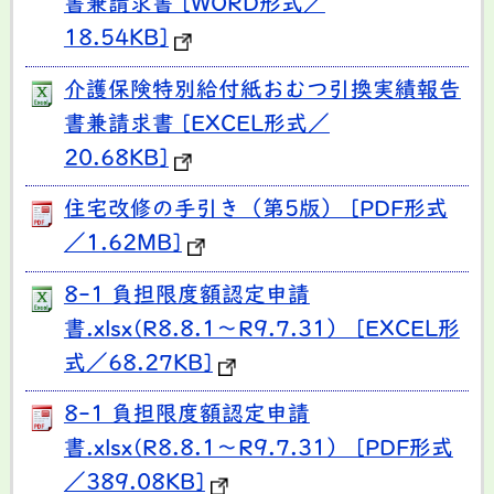
書兼請求書 [WORD形式／
18.54KB]
介護保険特別給付紙おむつ引換実績報告
書兼請求書 [EXCEL形式／
20.68KB]
住宅改修の手引き（第5版） [PDF形式
／1.62MB]
8-1 負担限度額認定申請
書.xlsx(R8.8.1～R9.7.31） [EXCEL形
式／68.27KB]
8-1 負担限度額認定申請
書.xlsx(R8.8.1～R9.7.31） [PDF形式
／389.08KB]