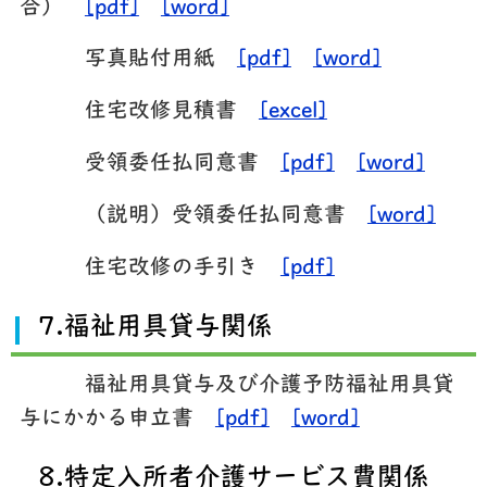
合）
[pdf]
[word]
写真貼付用紙
[pdf]
[word]
住宅改修見積書
[excel]
受領委任払同意書
[pdf]
[word]
（説明）受領委任払同意書
[word]
住宅改修の手引き
[pdf]
7.福祉用具貸与関係
福祉用具貸与及び介護予防福祉用具貸
与にかかる申立書
[pdf]
[word]
8.特定入所者介護サービス費関係