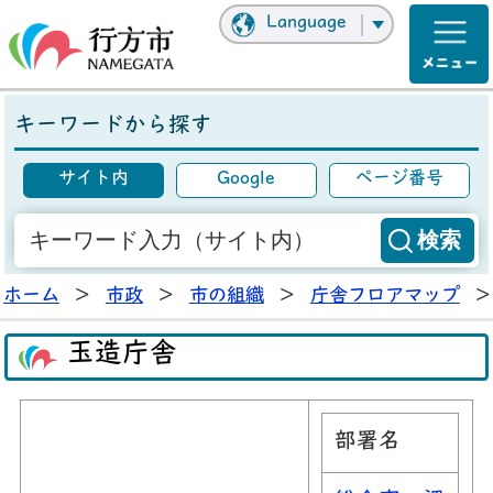
Language
キーワードから探す
サイト内
Google
ページ番号
ホーム
>
市政
>
市の組織
>
庁舎フロアマップ
>
玉造庁舎
部署名