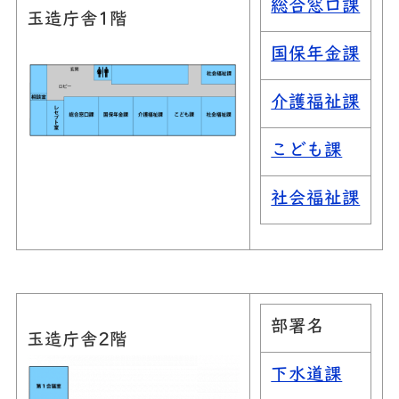
総合窓口課
玉造庁舎1階
国保年金課
介護福祉課
こども課
社会福祉課
部署名
玉造庁舎2階
下水道課