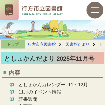
トップ
行方市立図書館
図書館だより
と
としょかんだより 2025年11月号
内容
としょかんカレンダー 11・12月
11月のイベント情報
読書週間