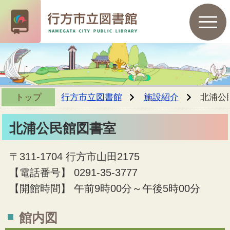
トップ
行方市立図書館
施設紹介
北浦公
北浦公民館図書室
〒311-1704 行方市山田2175
【電話番号】 0291-35-3777
【開館時間】 午前9時00分～午後5時00分
館内図