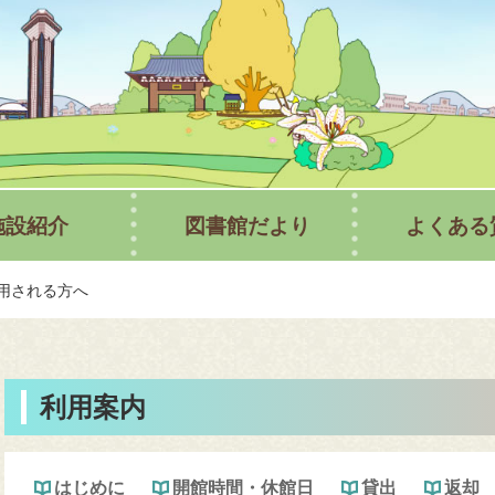
行方市立図
施設紹介
図書館だより
よくある
用される方へ
利用案内
はじめに
開館時間・休館日
貸出
返却