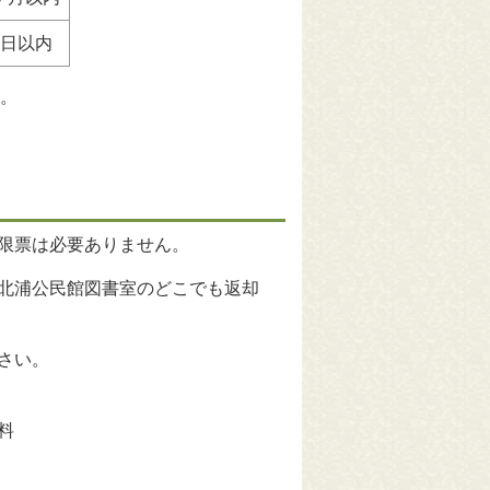
4日以内
す。
限票は必要ありません。
北浦公民館図書室のどこでも返却
さい。
料