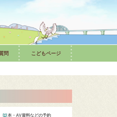
書館ホームページ
質問
こどもページ
本・AV資料などの予約