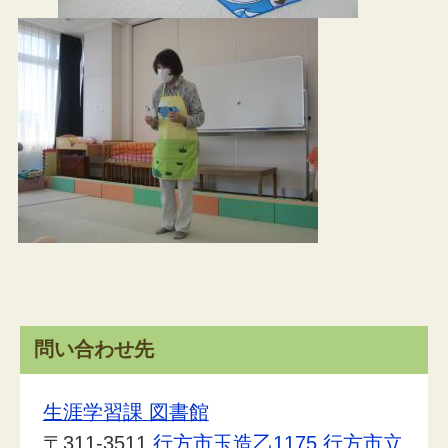
問い合わせ先
生涯学習課 図書館
〒311-3511
行方市玉造乙1175
行方市立