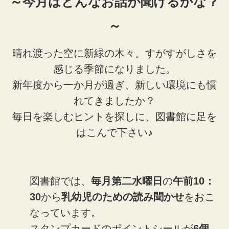
～今月はどんなお話が聞けるかな？
～
晴れ渡った空に新緑の木々。すがすがしさを
感じる季節になりました。
新年度から一か月が過ぎ、新しい環境にも慣
れてきましたか？
毎日を楽しむヒントを探しに、図書館に足を
はこんで下さい♪
図書館では、
毎月第二水曜日
の
午前10：
30
から
乳幼児のための読み聞かせ
をおこ
なっています。
スタンプカードのポイントシールが
6個
、