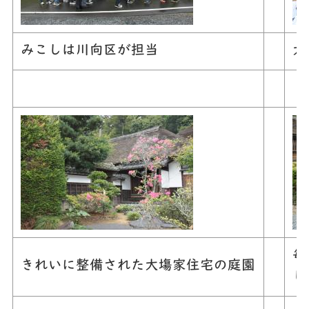
みこしは川向区が担当
大
毎
きれいに整備された大塲家住宅の庭園
し