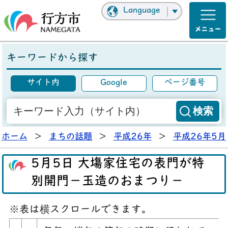
Language
キーワードから探す
サイト内
Google
ページ番号
ホーム
>
まちの話題
>
平成26年
>
平成26年5月
5月5日 大塲家住宅の表門が特
別開門－玉造のおまつり－
※表は横スクロールできます。