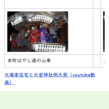
本町はやし連の山車
上
大塲家住宅と大宮神社例大祭（youtube動
画）