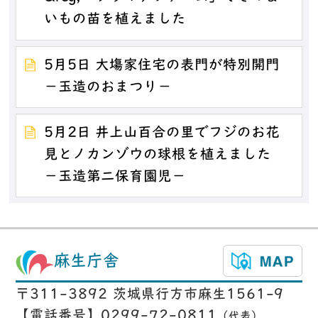
いもの苗を植えました
5月5日 大塲家住宅の表門が特別開門
－玉造のおまつり－
5月2日 井上山百合の里でフジのお花
見とノカンゾウの球根を植えました
－玉造第二保育園児－
麻生庁舎
〒311-3892 茨城県行方市麻生1561-9
【電話番号】0299-72-0811
（代表）