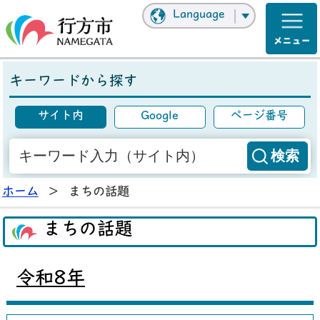
Language
キーワードから探す
サイト内
Google
ページ番号
ホーム
>
まちの話題
まちの話題
令和8年