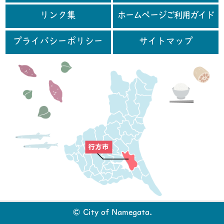
リンク集
ホームページご利用ガイド
プライバシーポリシー
サイトマップ
行
© City of Namegata.