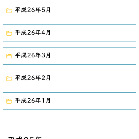
平成26年5月
平成26年4月
平成26年3月
平成26年2月
平成26年1月