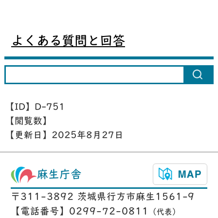
よくある質問と回答
【ID】
D-751
【閲覧数】
【更新日】
2025年8月27日
麻生庁舎
〒311-3892 茨城県行方市麻生1561-9
【電話番号】0299-72-0811
（代表）