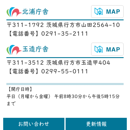
北浦庁舎
〒311-1792 茨城県行方市山田2564-10
【電話番号】0291-35-2111
玉造庁舎
〒311-3512 茨城県行方市玉造甲404
【電話番号】0299-55-0111
【開庁日時】
平日（月曜から金曜） 午前8時30分から午後5時15分
まで
お問い合わせ
更新情報