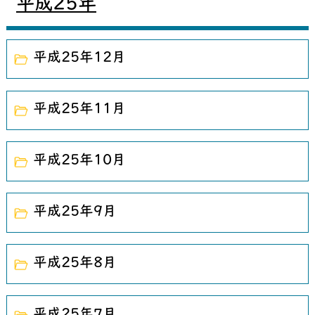
平成25年
平成25年12月
平成25年11月
平成25年10月
平成25年9月
平成25年8月
平成25年7月