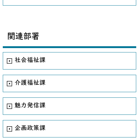
関連部署
社会福祉課
介護福祉課
魅力発信課
企画政策課