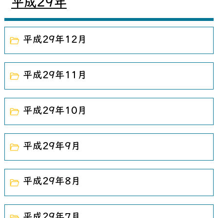
平成29年
平成29年12月
平成29年11月
平成29年10月
平成29年9月
平成29年8月
平成29年7月