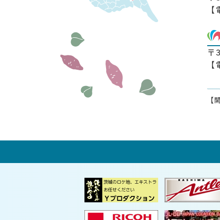
【
〒
【
【開