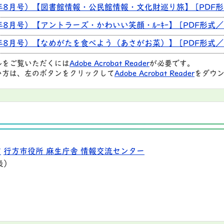
年8月号）【図書館情報・公民館情報・文化財巡り旅】 [PDF形式／
8月号）【アントラーズ・かわいい笑顔・ﾙｰｷｰ】 [PDF形式／1
年8月号）【なめがたを食べよう（あさがお菜）】 [PDF形式／64
ルをご覧いただくには
Adobe Acrobat Reader
が必要です。
い方は、左のボタンをクリックして
Adobe Acrobat Reader
をダウン
9
行方市役所 麻生庁舎 情報交流センター
表）