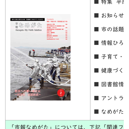
■ 特集 平成
■ お知らせ
■ 市の話題
■ 情報ひろ
■ 子育て・
■ 健康づく
■ 図書館情
■ アントラ
■ なめがた
「市報なめがた」については、下記「関連ファ