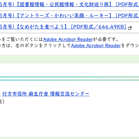
5月号)【図書館情報・公民館情報・文化財巡り旅】 [PDF形式／8
年5月号)【アントラーズ・かわいい笑顔・ルーキー】 [PDF形式／
5月号)【なめがたを食べよう】 [PDF形式／646.49KB]
ルをご覧いただくには
Adobe Acrobat Reader
が必要です。
い方は、左のボタンをクリックして
Adobe Acrobat Reader
をダウン
9
行方市役所 麻生庁舎 情報交流センター
表）