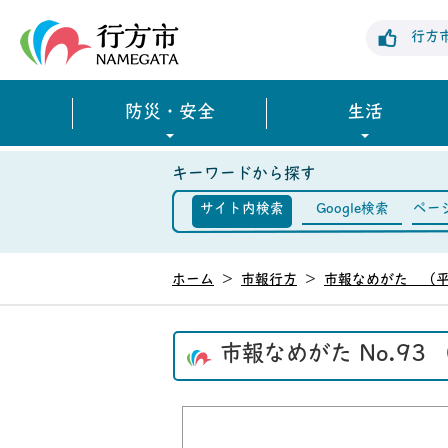
行方市公式ホームページ
行方
防災・安全
生活
キーワードから探す
サイト内検索
Google検索
ペー
ホーム
>
市報行方
>
市報なめがた （平
市報なめがた No.93