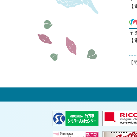
【
〒
【
【開