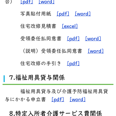
合）
[pdf]
[word]
写真貼付用紙
[pdf]
[word]
住宅改修見積書
[excel]
受領委任払同意書
[pdf]
[word]
（説明）受領委任払同意書
[word]
住宅改修の手引き
[pdf]
7.福祉用具貸与関係
福祉用具貸与及び介護予防福祉用具貸
与にかかる申立書
[pdf]
[word]
8.特定入所者介護サービス費関係