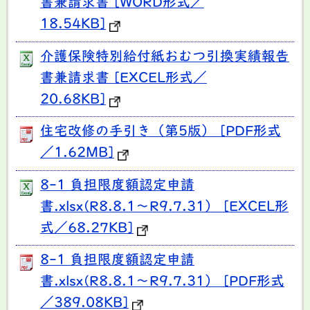
書兼請求書 [WORD形式／
18.54KB]
介護保険特別給付紙おむつ引換実績報告
書兼請求書 [EXCEL形式／
20.68KB]
住宅改修の手引き（第5版） [PDF形式
／1.62MB]
8-1 負担限度額認定申請
書.xlsx(R8.8.1～R9.7.31） [EXCEL形
式／68.27KB]
8-1 負担限度額認定申請
書.xlsx(R8.8.1～R9.7.31） [PDF形式
／389.08KB]