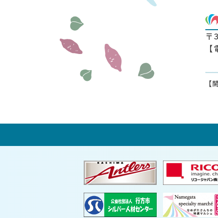
〒
【
【開