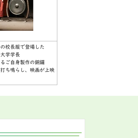
代の校長服で登場した
術大学学長
あるご自身製作の銅鑼
が打ち鳴らし、映画が上映