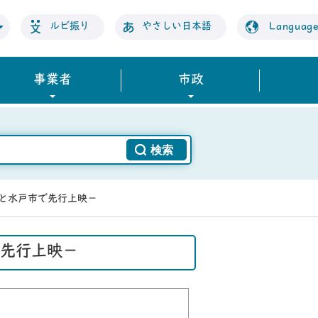
ルビ振り
やさしい日本語
Languag
事業者
市政
市と水戸市で先行上映－
で先行上映－