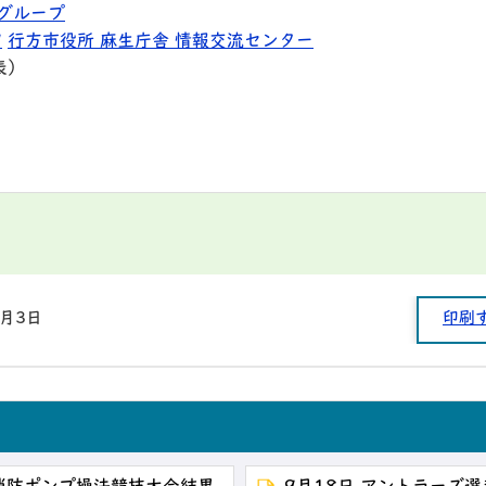
グループ
9
行方市役所 麻生庁舎 情報交流センター
表）
9月3日
印刷