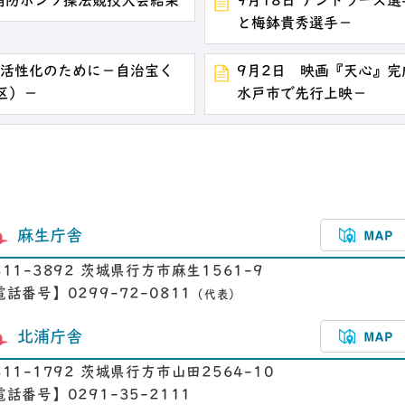
消防ポンプ操法競技大会結果
9月18日 アントラーズ
と梅鉢貴秀選手－
動活性化のために－自治宝く
9月2日 映画『天心』完
区）－
水戸市で先行上映－
麻生庁舎
311-3892 茨城県行方市麻生1561-9
電話番号】0299-72-0811
（代表）
北浦庁舎
311-1792 茨城県行方市山田2564-10
電話番号】0291-35-2111