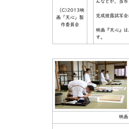
んなどが、当市
（C)2013映
完成披露試写会
画「天心」製
作委員会
映画『天心』は
す。
映画