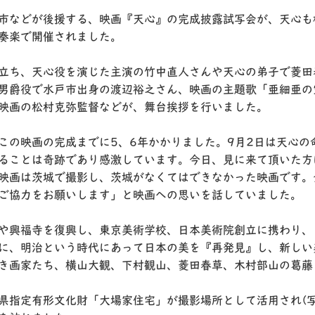
市などが後援する、映画『天心』の完成披露試写会が、天心も
奏楽で開催されました。
立ち、天心役を演じた主演の竹中直人さんや天心の弟子で菱田
男爵役で水戸市出身の渡辺裕之さん、映画の主題歌「亜細亜の
映画の松村克弥監督などが、舞台挨拶を行いました。
この映画の完成までに5、6年かかりました。9月2日は天心の
ることは奇跡であり感激しています。今日、見に来て頂いた方
映画は茨城で撮影し、茨城がなくてはできなかった映画です。
ご協力をお願いします」と映画への思いを話していました。
や興福寺を復興し、東京美術学校、日本美術院創立に携わり、
に、明治という時代にあって日本の美を『再発見』し、新しい
き画家たち、横山大観、下村観山、菱田春草、木村部山の葛藤
県指定有形文化財「大場家住宅」が撮影場所として活用され(