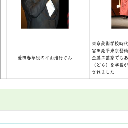
東京美術学校時
宮田亮平東京藝
菱田春草役の平山浩行さん
金属工芸家でも
（どら）を学長
されました