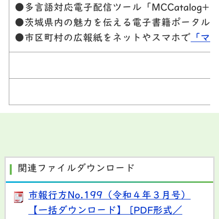
●多言語対応電子配信ツール「MCCatalog
●茨城県内の魅力を伝える電子書籍ポータル
●市区町村の広報紙をネットやスマホで
「マ
関連ファイルダウンロード
市報行方No.199（令和４年３月号）
【一括ダウンロード】 [PDF形式／