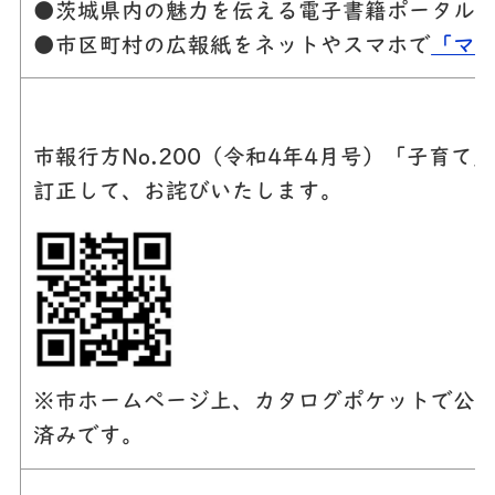
●茨城県内の魅力を伝える電子書籍ポータル
●市区町村の広報紙をネットやスマホで
「マ
市報行方No.200（令和4年4月号）「子育
訂正して、お詫びいたします。
※市ホームページ上、カタログポケットで公開
済みです。