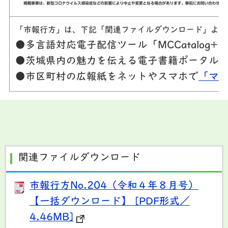
「市報行方」は、下記「関連ファイルダウンロード」より
●多言語対応電子配信ツール「MCCatalog
●茨城県内の魅力を伝える電子書籍ポータル
●市区町村の広報紙をネットやスマホで
「マ
関連ファイルダウンロード
市報行方No.204（令和４年８月号）
【一括ダウンロード】 [PDF形式／
4.46MB]