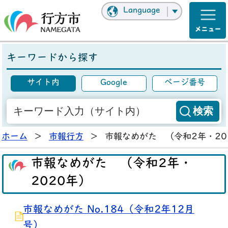
Language
キーワードから探す
サイト内
Google
ページ番号
ホーム
>
市報行方
>
市報なめがた （令和2年・20
市報なめがた （令和2年・
2020年）
市報なめがた No.184（令和2年12月
号）