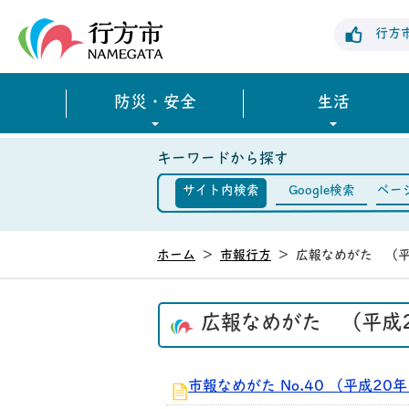
行方市公式ホームページ
行方
防災・安全
生活
キーワードから探す
サイト内検索
Google検索
ペー
ホーム
>
市報行方
>
広報なめがた （平
広報なめがた （平成2
市報なめがた No.40 （平成20