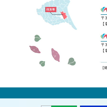
〒
【
〒
【
【開