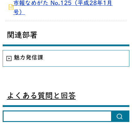
市報なめがた No.125（平成28年1月
号）
関連部署
魅力発信課
よくある質問と回答