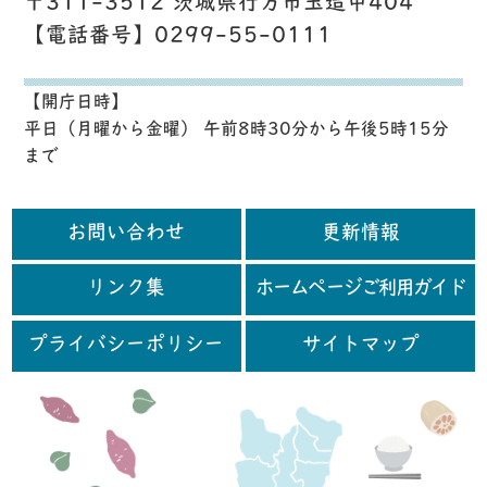
〒311-3512 茨城県行方市玉造甲404
【電話番号】0299-55-0111
【開庁日時】
平日（月曜から金曜） 午前8時30分から午後5時15分
まで
お問い合わせ
更新情報
リンク集
ホームページご利用ガイド
プライバシーポリシー
サイトマップ
行