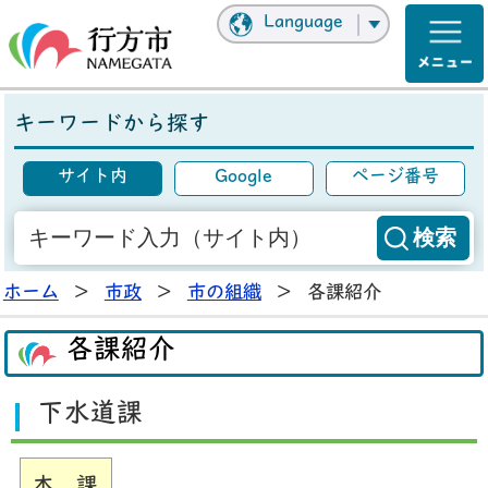
Language
キーワードから探す
サイト内
Google
ページ番号
ホーム
>
市政
>
市の組織
>
各課紹介
各課紹介
下水道課
本 課