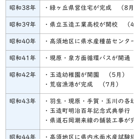
昭和38年
・緑ヶ丘県営住宅が完成 （8月
昭和39年
・県立玉造工業高校が開校 （4
昭和40年
・高須地区に県水産種苗センター
昭和41年
・現原・泉方面循環バスが開通 
昭和42年
・玉造幼稚園が開園 （5月）
・荒宿漁港が完成 （7月）
昭和43年
・羽生・現原・手賀・玉川の各幼
・玉造町明治百年記念式典挙行 
・県道石岡潮来線の舗装工事が完
昭和44年
・高須地区に県内水面水産試験場