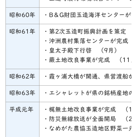
昭和60年
・B＆G財団玉造海洋センターが竣
昭和61年
・第2次玉造町振興計画を策定 
・沖洲農村集落センターが完成 
・皇太子殿下行啓 （9月）
・蕨土地改良事業が完成 （11月
昭和62年
・霞ヶ浦大橋が開通、県営渡船が
昭和63年
・エシャレットが県の銘柄産地の
平成元年
・梶無土地改良事業が完成 （1
・防災無線放送が全面開局 （2
・なめがた農協玉造地区野菜一元