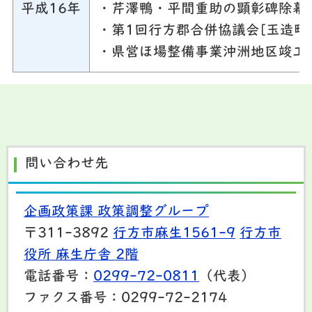
平成16年
・芹澤鴨・平間重助の顕彰碑除幕
・第1回行方郡合併協議会[玉造町
・県営ほ場整備事業沖洲地区竣工
問い合わせ先
企画政策課 政策調整グループ
〒311-3892
行方市麻生1561-9
行方市
役所 麻生庁舎 2階
電話番号：
0299-72-0811
（代表）
ファクス番号：0299-72-2174