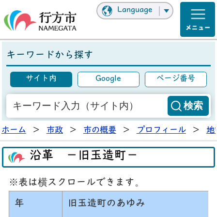
Language
キーワードから探す
サイト内
Google
ページ番号
ホーム
>
市政
>
市の概要
>
プロフィール
>
地
沿革 －旧玉造町－
※表は横スクロールできます。
年
旧玉造町のあゆみ