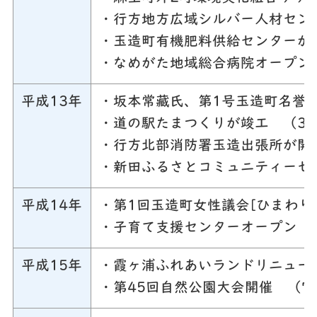
・行方地方広域シルバー人材セン
・玉造町有機肥料供給センターが
・なめがた地域総合病院オープン
平成13年
・坂本常藏氏、第1号玉造町名誉
・道の駅たまつくりが竣工 （3
・行方北部消防署玉造出張所が開
・新田ふるさとコミュニティーセ
平成14年
・第1回玉造町女性議会[ひまわり
・子育て支援センターオープン 
平成15年
・霞ヶ浦ふれあいランドリニュー
・第45回自然公園大会開催 （7