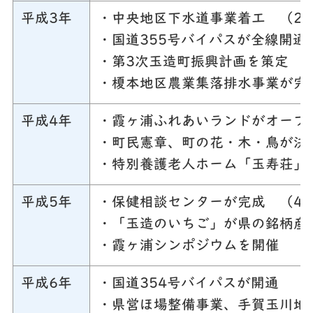
平成3年
・中央地区下水道事業着工 （2
・国道355号バイパスが全線開通
・第3次玉造町振興計画を策定 
・榎本地区農業集落排水事業が完
平成4年
・霞ヶ浦ふれあいランドがオープ
・町民憲章、町の花・木・鳥が決
・特別養護老人ホーム「玉寿荘」
平成5年
・保健相談センターが完成 （4
・「玉造のいちご」が県の銘柄産
・霞ヶ浦シンポジウムを開催 （
平成6年
・国道354号バイパスが開通 （
・県営ほ場整備事業、手賀玉川地