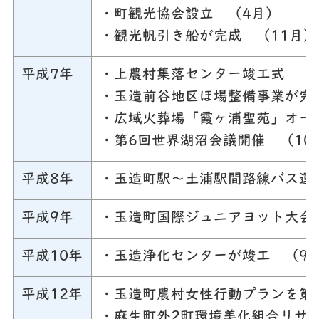
・町観光協会設立 （4月）
・観光帆引き船が完成 （11月）
平成7年
・上農村集落センター竣工式 （
・玉造前谷地区ほ場整備事業が完
・広域火葬場「霞ヶ浦聖苑」オー
・第6回世界湖沼会議開催 （10
平成8年
・玉造町駅～土浦駅間路線バス運
平成9年
・玉造町国際ジュニアヨット大会
平成10年
・玉造浄化センターが竣工 （9
平成12年
・玉造町農村女性行動プランを策
・麻生町外2町環境美化組合リサ