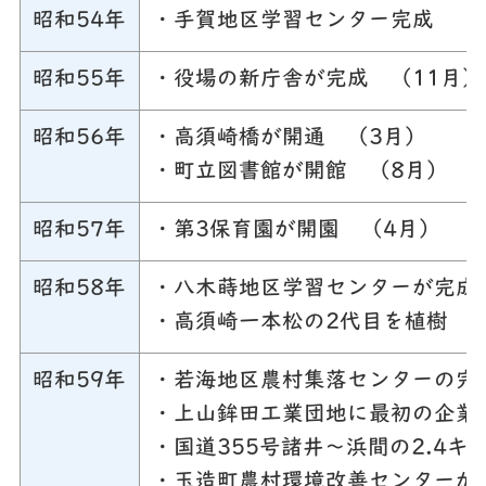
昭和54年
・手賀地区学習センター完成 （
昭和55年
・役場の新庁舎が完成 （11月）
昭和56年
・高須崎橋が開通 （3月）
・町立図書館が開館 （8月）
昭和57年
・第3保育園が開園 （4月）
昭和58年
・八木蒔地区学習センターが完成
・高須崎一本松の2代目を植樹 
昭和59年
・若海地区農村集落センターの完
・上山鉾田工業団地に最初の企業
・国道355号諸井～浜間の2.4
・玉造町農村環境改善センターが