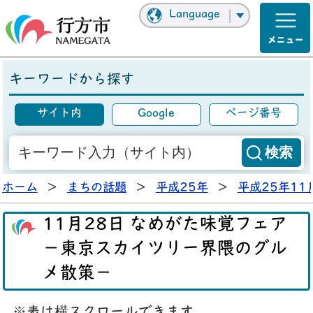
Language
キーワードから探す
サイト内
Google
ページ番号
ホーム
>
まちの話題
>
平成25年
>
平成25年11
11月28日 なめがた味覚フェア
－東京スカイツリー界隈のグル
メ散策－
※表は横スクロールできます。