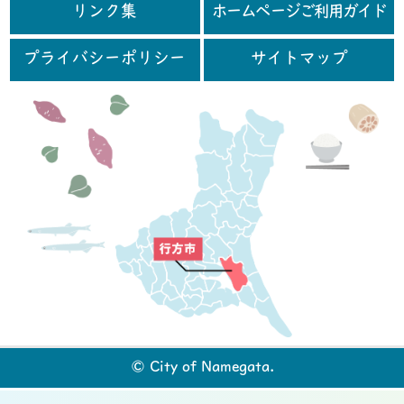
リンク集
ホームページご利用ガイド
プライバシーポリシー
サイトマップ
行
© City of Namegata.