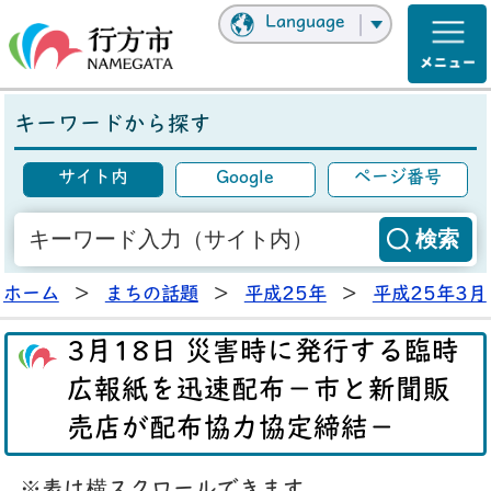
Language
キーワードから探す
サイト内
Google
ページ番号
ホーム
>
まちの話題
>
平成25年
>
平成25年3月
3月18日 災害時に発行する臨時
広報紙を迅速配布－市と新聞販
売店が配布協力協定締結－
※表は横スクロールできます。