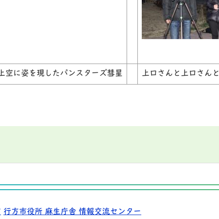
園上空に姿を現したパンスターズ彗星
上口さんと上口さん
9
行方市役所 麻生庁舎 情報交流センター