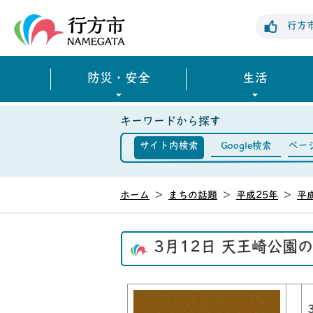
行方市公式ホームページ
行方
防災・安全
生活
キーワードから探す
サイト内検索
Google検索
ペー
ホーム
>
まちの話題
>
平成25年
>
平
3月12日 天王崎公