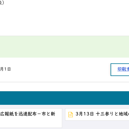
表）
1月1日
印刷
時広報紙を迅速配布－市と新
3月13日 十三参りと地