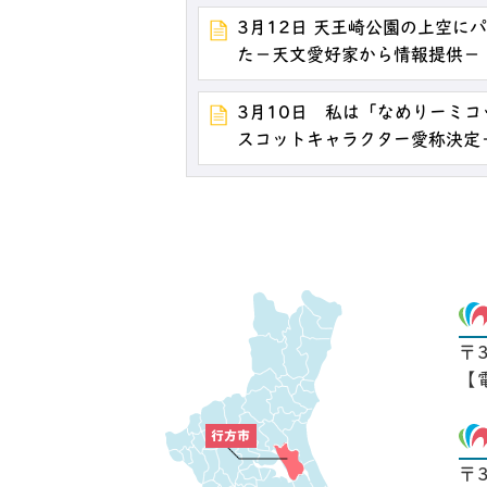
3月12日 天王崎公園の上空に
た－天文愛好家から情報提供－
3月10日 私は「なめりーミ
スコットキャラクター愛称決定
〒
【
〒