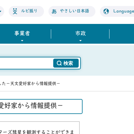
ルビ振り
やさしい日本語
Languag
事業者
市政
ました－天文愛好家から情報提供－
文愛好家から情報提供－
ターズ彗星を観測することができま