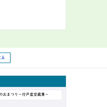
する
域のおまつり－行戸虚空蔵尊－