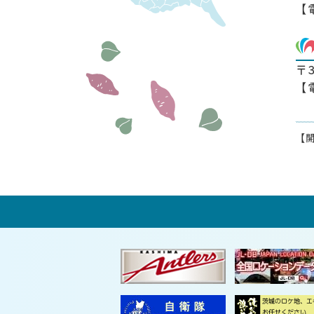
【
〒
【
【開