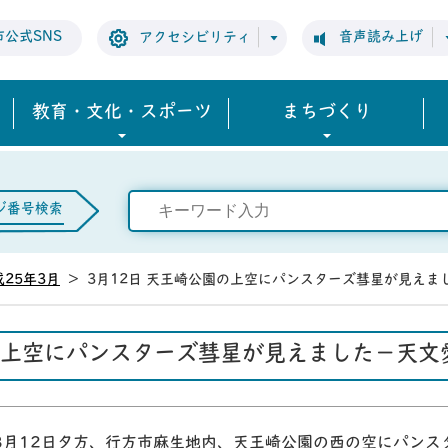
市公式SNS
音声読み上げ
アクセシビリティ
教育・文化・スポーツ
まちづくり
ジ番号検索
成25年3月
>
3月12日 天王崎公園の上空にパンスターズ彗星が見え
園の上空にパンスターズ彗星が見えました－天
3月12日夕方、行方市麻生地内、天王崎公園の西の空にパンス