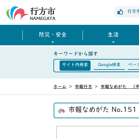
行方市公式ホームページ
行方
防災・安全
生活
キーワードから探す
サイト内検索
Google検索
ペー
ホーム
>
市報行方
>
市報なめがた （平
市報なめがた No.15