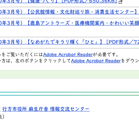
0年3月号）【健康づくり】 [PDF形式／650.36KB]
30年3月号）【公民館情報・文化財巡り旅・消費生活センター】 [P
30年3月号）【鹿島アントラーズ・医療機関案内・かわいい笑顔
0年3月号）【なめがたでキラリ輝く「ひと」】 [PDF形式／725
ルをご覧いただくには
Adobe Acrobat Reader
が必要です。
い方は、左のボタンをクリックして
Adobe Acrobat Reader
をダウン
9
行方市役所 麻生庁舎 情報交流センター
表）