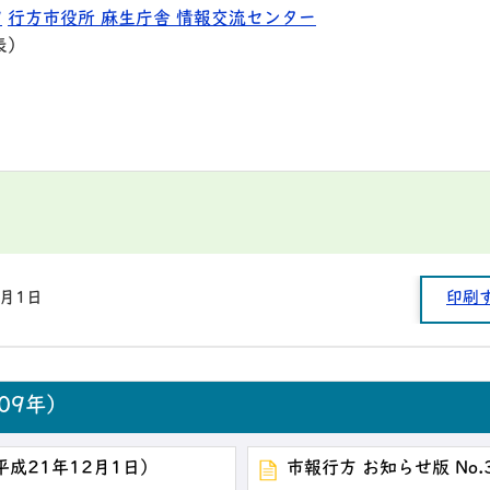
9
行方市役所 麻生庁舎 情報交流センター
表）
1月1日
印刷
09年）
（平成21年12月1日）
市報行方 お知らせ版 No.