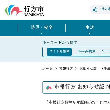
行方市公式ホームページ
行方
防災・安全
生活
キーワードから探す
サイト内検索
Google検索
ペー
ホーム
>
市報行方
>
お知らせ版 （平成
市報行方 お知らせ版 N
「市報行方お知らせ版No.27」に