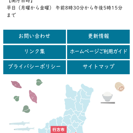
【開庁日時】
平日（月曜から金曜） 午前8時30分から午後5時15分
まで
お問い合わせ
更新情報
リンク集
ホームページご利用ガイド
プライバシーポリシー
サイトマップ
行