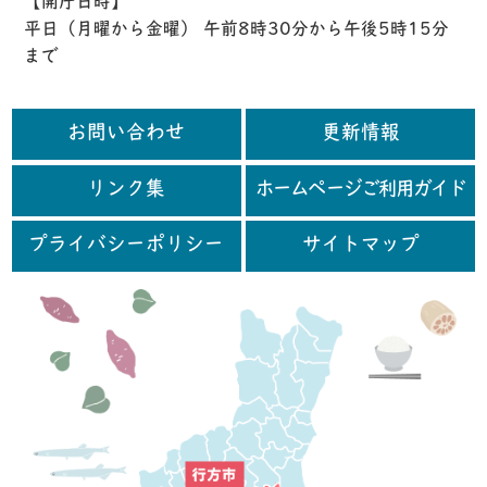
【開庁日時】
平日（月曜から金曜） 午前8時30分から午後5時15分
まで
お問い合わせ
更新情報
リンク集
ホームページご利用ガイド
プライバシーポリシー
サイトマップ
行