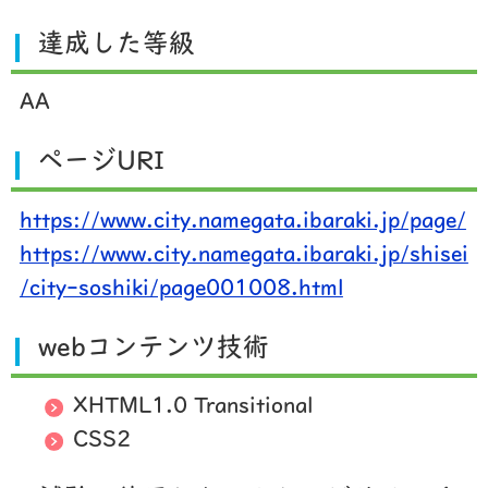
達成した等級
AA
ページURI
https://www.city.namegata.ibaraki.jp/page/
https://www.city.namegata.ibaraki.jp/shisei
/city-soshiki/page001008.html
webコンテンツ技術
XHTML1.0 Transitional
CSS2