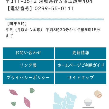
〒311-3512 茨城県行方市玉造甲404
【電話番号】0299-55-0111
【開庁日時】
平日（月曜から金曜） 午前8時30分から午後5時15分
まで
お問い合わせ
更新情報
リンク集
ホームページご利用ガイド
プライバシーポリシー
サイトマップ
行