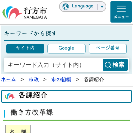
Language
キーワードから探す
サイト内
Google
ページ番号
ホーム
>
市政
>
市の組織
>
各課紹介
各課紹介
働き方改革課
本 課