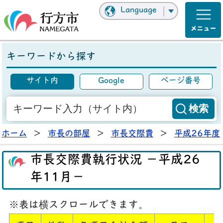
Language
キーワードから探す
サイト内
Google
ページ番号
ホーム
>
市長の部屋
>
市長交際費
>
平成26年度
市長交際費執行状況 －平成26
年11月－
※表は横スクロールできます。