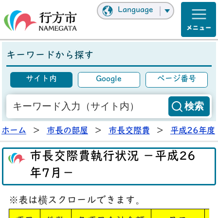
Language
キーワードから探す
サイト内
Google
ページ番号
ホーム
>
市長の部屋
>
市長交際費
>
平成26年度
市長交際費執行状況 －平成26
年7月－
※表は横スクロールできます。