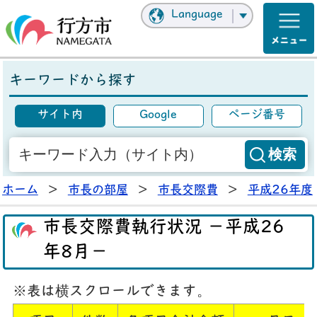
Language
キーワードから探す
サイト内
Google
ページ番号
ホーム
>
市長の部屋
>
市長交際費
>
平成26年度
市長交際費執行状況 －平成26
年8月－
※表は横スクロールできます。