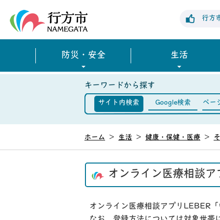
行方市公式ホームページ
行方
防災・安全
生活
キーワードから探す
サイト内検索
Google検索
ペー
ホーム
>
生活
>
健康・保健・医療
>
オンライン医療相談ア
オンライン医療相談アプリLEBER
なお、登録方法については対象世帯