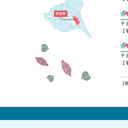
〒
【
〒
【
【開