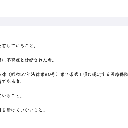
。
を有していること。
師に不育症と診断された者。
法律（昭和57年法律第80号）第７条第１項に規定する医療保
者である者。
ていること。
付を受けていないこと。