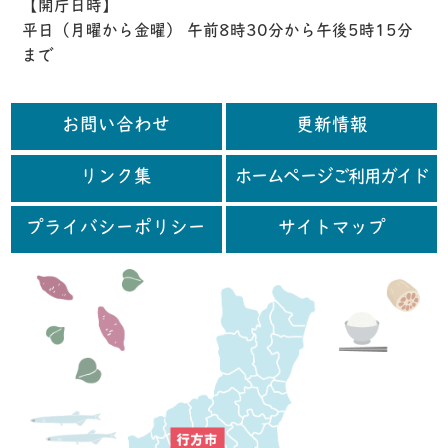
【開庁日時】
平日（月曜から金曜） 午前8時30分から午後5時15分
まで
お問い合わせ
更新情報
リンク集
ホームページご利用ガイド
プライバシーポリシー
サイトマップ
行