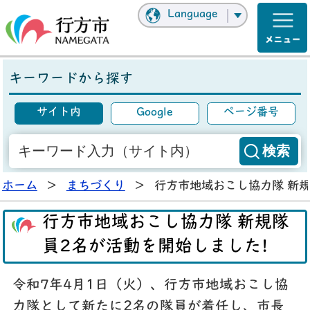
Language
キーワードから探す
サイト内
Google
ページ番号
ホーム
>
まちづくり
>
行方市地域おこし協力隊 新規
行方市地域おこし協力隊 新規隊
員2名が活動を開始しました!
令和7年4月1日（火）、行方市地域おこし協
力隊として
新たに2名
の隊員が着任し、市長